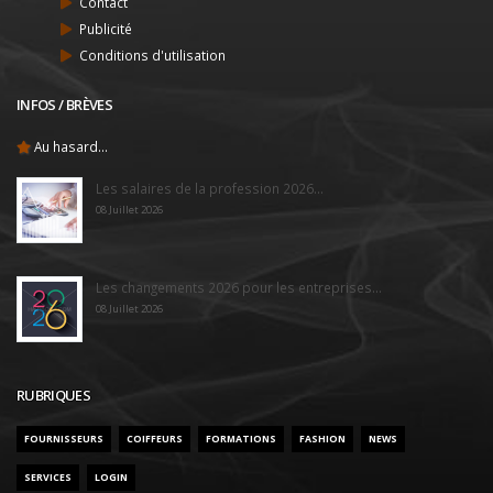
Contact
Publicité
Conditions d'utilisation
INFOS / BRÈVES
Au hasard...
Les salaires de la profession 2026...
08 Juillet 2026
Les changements 2026 pour les entreprises...
08 Juillet 2026
RUBRIQUES
FOURNISSEURS
COIFFEURS
FORMATIONS
FASHION
NEWS
SERVICES
LOGIN