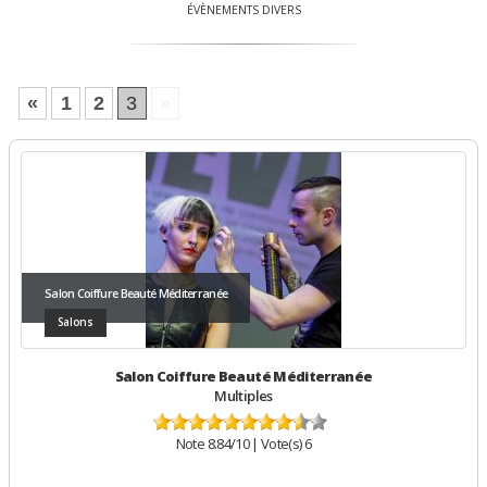
ÉVÈNEMENTS DIVERS
«
1
2
3
»
Salon Coiffure Beauté Méditerranée
Salons
Salon Coiffure Beauté Méditerranée
Multiples
Note
8.84
/10 | Vote(s)
6