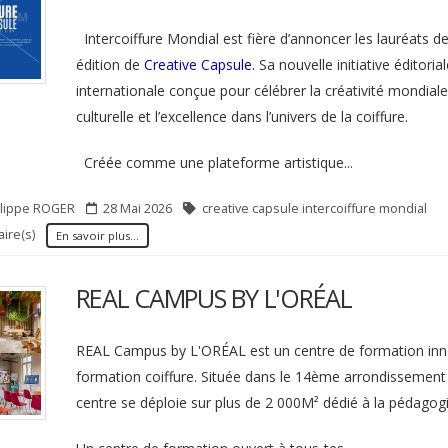
Faut-il vraiment couper ses cheveux
Ce coiffeur of
pour qu'ils poussent plus vite ?
gratuites aux enf
Intercoiffure Mondial est fière d’annoncer les lauréats d
de han
En savoir plus »»
édition de
Creative Capsule.
Sa nouvelle initiative éditorial
Elle.fr
En savoir
internationale conçue pour célébrer la créativité mondiale, 
Bien P
culturelle et l’excellence dans l’univers de la coiffure.
Créée comme une plateforme artistique...
ilippe
ROGER
28 Mai 2026
creative capsule intercoiffure mondial
ire(s)
En savoir plus...
REAL CAMPUS BY L'ORÉAL
REAL Campus by L'ORÉAL est un centre de formation inn
formation coiffure. Située dans le 14ème arrondissement 
centre se déploie sur plus de 2 000M² dédié à la pédagogi