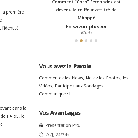
fre des coupes
Comment "Coco" Fernandez est
ants en situation
devenu le coiffeur attitré de
e la première
dicap
Mbappé
e
 plus »»
En savoir plus »»
l’identité
ublic
Bfmtv
Vous avez la
Parole
Commentez les News, Notez les Photos, les
Vidéos, Participez aux Sondages...
Communiquez !
ovant dans la
Vos
Avantages
de PARIS, le
e.
Présentation Pro.
7/7J, 24/24h