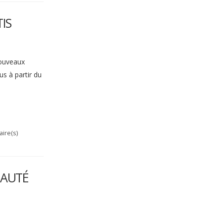
IS
nouveaux
s à partir du
ire(s)
EAUTÉ