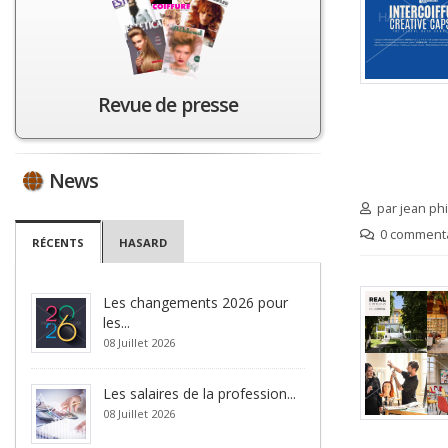
 du monde de coiffure,
La coiffeuse Delphine Courteille
Michelin partage ses
nous présente la coiffure la plus
seils pour l'été
pratique et tendance de l’été 2026
savoir plus »»
En savoir plus »»
Revue de presse
Actu.fr
Au Féminin
News
par jean ph
0 commenta
RÉCENTS
HASARD
Les changements 2026 pour
les...
08 Juillet 2026
Les salaires de la profession...
08 Juillet 2026