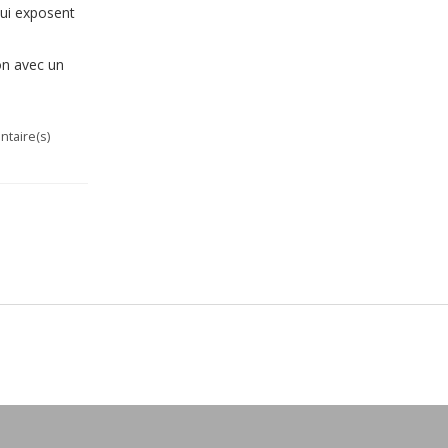
qui exposent
on avec un
taire(s)