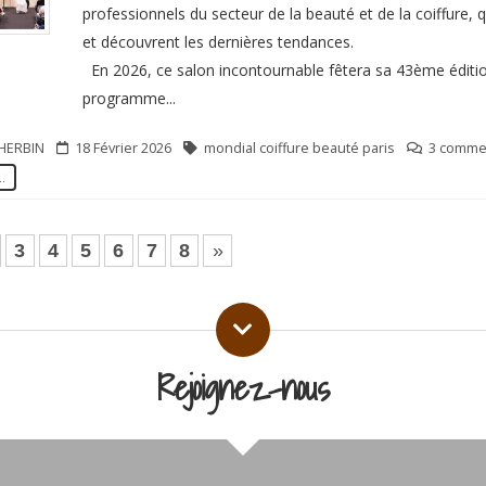
professionnels du secteur de la beauté et de la coiffure, 
et découvrent les dernières tendances.
En 2026, ce salon incontournable fêtera sa 43ème éditi
programme...
HERBIN
18 Février 2026
mondial coiffure beauté paris
3 commen
..
3
4
5
6
7
8
»
Rejoignez-nous