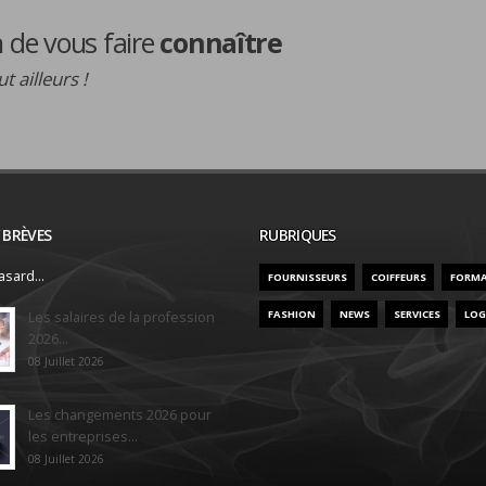
de vous faire
connaître
t ailleurs !
/ BRÈVES
RUBRIQUES
sard...
FOURNISSEURS
COIFFEURS
FORM
FASHION
NEWS
SERVICES
LOG
Les salaires de la profession
2026...
08 Juillet 2026
Les changements 2026 pour
les entreprises...
08 Juillet 2026