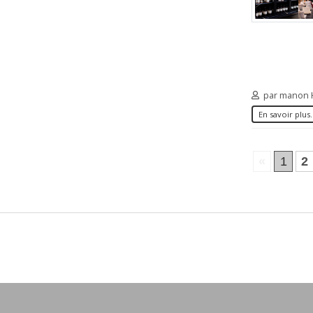
par manon
En savoir plus.
«
1
2