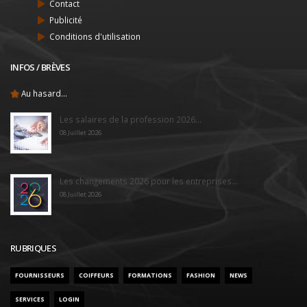
Contact
Publicité
Conditions d'utilisation
INFOS / BRÈVES
Au hasard...
Les salaires de la profession 2026...
08 Juillet 2026
Les changements 2026 pour les entreprises...
08 Juillet 2026
RUBRIQUES
FOURNISSEURS
COIFFEURS
FORMATIONS
FASHION
NEWS
SERVICES
LOGIN