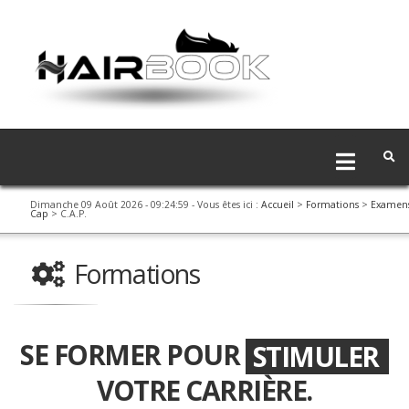
Dimanche 09 Août 2026 - 09:24:59
- Vous êtes ici :
Accueil
>
Formations
>
Examen
Cap
> C.A.P.
Formations
SE FORMER POUR
BOOSTER
STIMULER
VOTRE CARRIÈRE.