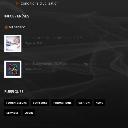
Conditions d'utilisation
INFOS / BRÈVES
Au hasard...
Les salaires de la profession 2026...
08 Juillet 2026
Les changements 2026 pour les entreprises...
08 Juillet 2026
RUBRIQUES
FOURNISSEURS
COIFFEURS
FORMATIONS
FASHION
NEWS
SERVICES
LOGIN