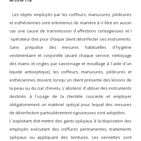
Article 118.
Les objets employés par les coiffeurs, manucures, pédicures
et esthéciennes sont entretenus de manière à n´être en aucun
cas une cause de transmission d´affections contagieuses et l
´opérateur doit pour chaque client désinfecter ses instruments.
Sans préjudice des mesures habituelles d´hygiène
vestimentaire et corporelle (avant chaque service, nettoyage
des mains et ongles par savonnage et mouillage à l´aide d´un
liquide antiseptique), les coiffeurs, manucures, pédicures et
esthéciennes doivent, lorsqu´un client présente des lésions de
la peau ou du cuir chevelu, s´abstenir d´utiliser des instruments
destinés à l´usage de la clientèle courante et employer
obligatoirement un matériel spéçial pour lequel des mesures
de désinfection particulièrement rigoureuses sont adoptées.
L´exploitant doit mettre des gants spéçiaux à la disposition des
employés exécutant des coiffures permanentes, traitements
spéçiaux ou appliquant des teintures. Les serviettes sont