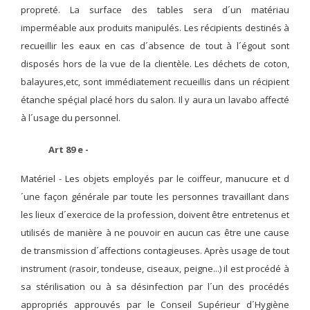
propreté. La surface des tables sera d´un matériau
imperméable aux produits manipulés. Les récipients destinés à
recueillir les eaux en cas d´absence de tout à l´égout sont
disposés hors de la vue de la clientèle. Les déchets de coton,
balayures,etc, sont immédiatement recueillis dans un récipient
étanche spéçial placé hors du salon. Il y aura un lavabo affecté
à l´usage du personnel.
Art 89 e -
Matériel -
Les objets employés par le coiffeur, manucure et d
´une façon générale par toute les personnes travaillant dans
les lieux d´exercice de la profession, doivent être entretenus et
utilisés de manière à ne pouvoir en aucun cas être une cause
de transmission d´affections contagieuses. Après usage de tout
instrument (rasoir, tondeuse, ciseaux, peigne...) il est procédé à
sa stérilisation ou à sa désinfection par l´un des procédés
appropriés approuvés par le Conseil Supérieur d´Hygiène