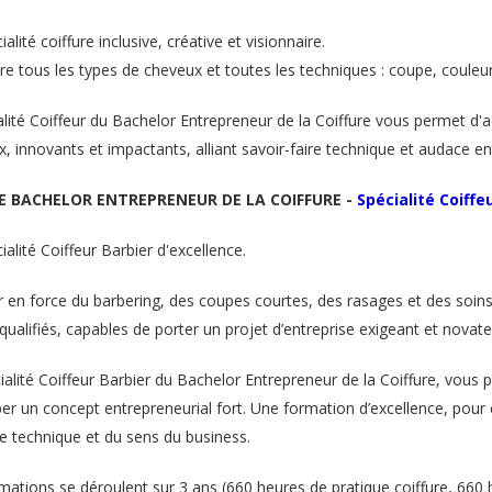
alité coiffure inclusive, créative et visionnaire.
re tous les types de cheveux et toutes les techniques : coupe, couleur, 
alité Coiffeur du Bachelor Entrepreneur de la Coiffure vous permet d'
x, innovants et impactants, alliant savoir-faire technique et audace en
LE BACHELOR ENTREPRENEUR DE LA COIFFURE -
Spécialité Coiffe
alité Coiffeur Barbier d'excellence.
r en force du barbering, des coupes courtes, des rasages et des soins 
qualifiés, capables de porter un projet d’entreprise exigeant et novate
alité Coiffeur Barbier du Bachelor Entrepreneur de la Coiffure, vous 
er un concept entrepreneurial fort. Une formation d’excellence, pour ce
se technique et du sens du business.
ations se déroulent sur 3 ans (660 heures de pratique coiffure, 660 h