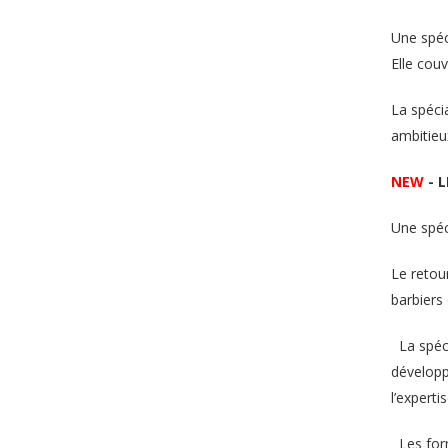
Une spéci
Elle couv
La spéci
ambitieu
NEW
- 
Une spéci
Le retou
barbiers 
La spéci
développ
l’experti
Les form