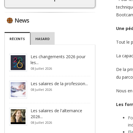
techniqu
Bootcamp
News
Une péd
RÉCENTS
HASARD
Tout le 
La capac
Les changements 2026 pour
les...
08 Juillet 2026
De la pri
du parcou
Les salaires de la profession...
08 Juillet 2026
Nous en 
Les for
Les salaires de l'alternance
2026...
Fo
08 Juillet 2026
in
El