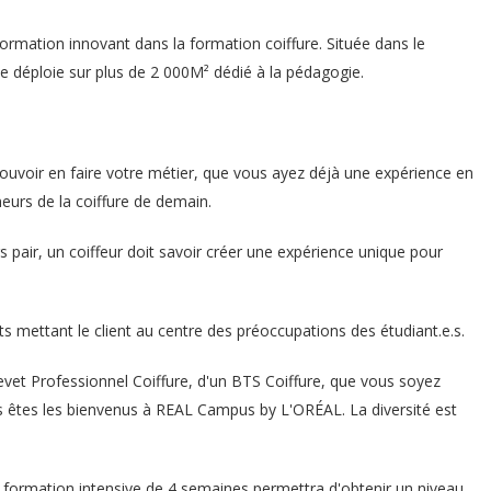
mation innovant dans la formation coiffure. Située dans le
 déploie sur plus de 2 000M² dédié à la pédagogie.
 pouvoir en faire votre métier, que vous ayez déjà une expérience en
neurs de la coiffure de demain.
rs pair, un coiffeur doit savoir créer une expérience unique pour
mettant le client au centre des préoccupations des étudiant.e.s.
evet Professionnel Coiffure, d'un BTS Coiffure, que vous soyez
us êtes les bienvenus à REAL Campus by L'ORÉAL. La diversité est
 formation intensive de 4 semaines permettra d'obtenir un niveau