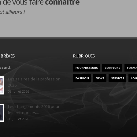
de vous faire
connaître
t ailleurs !
/ BRÈVES
RUBRIQUES
sard...
FOURNISSEURS
COIFFEURS
FORM
FASHION
NEWS
SERVICES
LOG
Les salaires de la profession
2026...
08 Juillet 2026
Les changements 2026 pour
les entreprises...
08 Juillet 2026