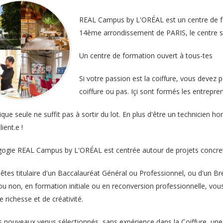
REAL Campus by L'ORÉAL est un centre de for
14ème arrondissement de PARIS, le centre se
Un centre de formation ouvert à tous-tes
Si votre passion est la coiffure, vous devez
coiffure ou pas. Içi sont formés les entrepre
que seule ne suffit pas à sortir du lot. En plus d'être un technicien ho
ient.e !
ogie REAL Campus by L'ORÉAL est centrée autour de projets concrets 
êtes titulaire d'un Baccalauréat Général ou Professionnel, ou d'un Br
 ou non, en formation initiale ou en reconversion professionnelle, vo
 richesse et de créativité.
 nouveaux venus sélectionnés, sans expérience dans la Coiffure, une