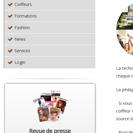
Coiffeurs
Formations
Fashion
News
Services
Login
La techni
chaque cl
La pédag
Si vous 
coiffeur
source de
Revue de presse
Pour les