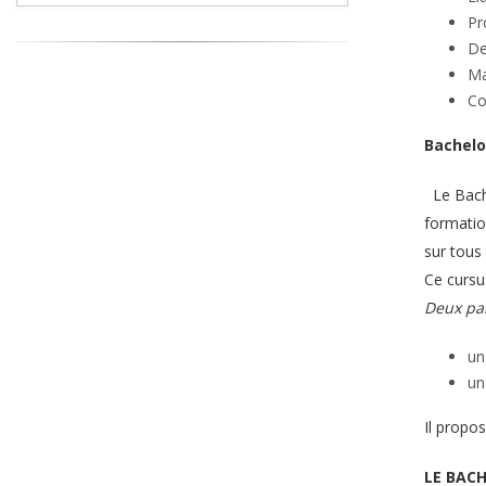
Pr
De
Ma
Co
Bachelo
Le Bache
formatio
sur tous
Ce cursu
Deux par
un
un
Il propos
LE BAC