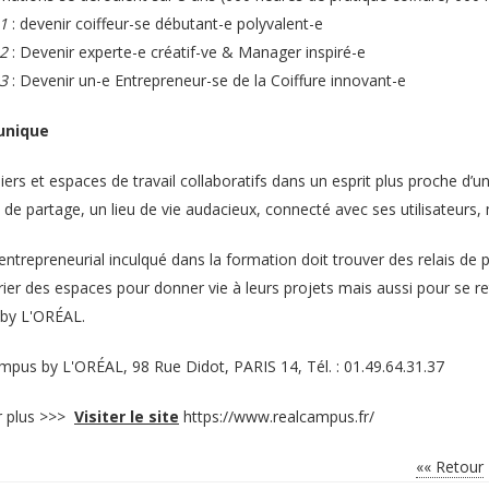
1
: devenir coiffeur-se débutant-e polyvalent-e
2
: Devenir experte-e créatif-ve & Manager inspiré-e
3
: Devenir un-e Entrepreneur-se de la Coiffure innovant-e
 unique
ers et espaces de travail collaboratifs dans un esprit plus proche d’une
 de partage, un lieu de vie audacieux, connecté avec ses utilisateurs, 
entrepreneurial inculqué dans la formation doit trouver des relais de p
rier des espaces pour donner vie à leurs projets mais aussi pour se r
by L'ORÉAL.
pus by L'ORÉAL, 98 Rue Didot, PARIS 14, Tél. : 01.49.64.31.37
r plus >>>
Visiter le site
https://www.realcampus.fr/
«« Retour