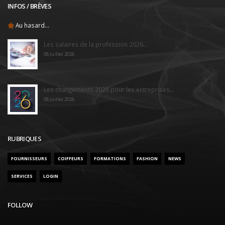
INFOS / BRÈVES
Au hasard...
Les salaires de la profession 2026...
08 Juillet 2026
Les changements 2026 pour les entreprises...
08 Juillet 2026
RUBRIQUES
FOURNISSEURS
COIFFEURS
FORMATIONS
FASHION
NEWS
SERVICES
LOGIN
FOLLOW