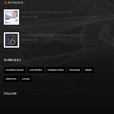
Au hasard...
Les salaires de la profession 2026...
08 Juillet 2026
Les changements 2026 pour les entreprises...
08 Juillet 2026
RUBRIQUES
FOURNISSEURS
COIFFEURS
FORMATIONS
FASHION
NEWS
SERVICES
LOGIN
FOLLOW