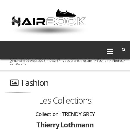
Dimanche 09 Août 2026 - 10:32:57
- Vous êtes ici :
Accueil
>
Fashion
>
Photos
>
Collections
Fashion
Les Collections
Collection :
TRENDY GREY
Thierry Lothmann