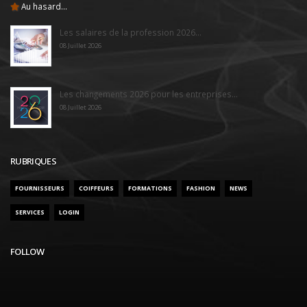
Au hasard...
Les salaires de la profession 2026...
08 Juillet 2026
Les changements 2026 pour les entreprises...
08 Juillet 2026
RUBRIQUES
FOURNISSEURS
COIFFEURS
FORMATIONS
FASHION
NEWS
SERVICES
LOGIN
FOLLOW