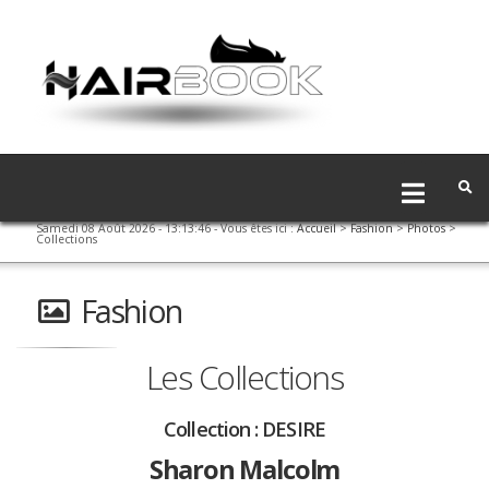
Samedi 08 Août 2026 - 13:13:46
- Vous êtes ici :
Accueil
>
Fashion
>
Photos
>
Collections
Fashion
Les Collections
Collection :
DESIRE
Sharon Malcolm