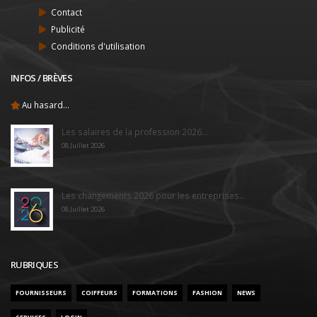
Contact
Publicité
Conditions d'utilisation
INFOS / BRÈVES
Au hasard...
Les salaires de la profession 2026...
08 Juillet 2026
Les changements 2026 pour les entreprises...
08 Juillet 2026
RUBRIQUES
FOURNISSEURS
COIFFEURS
FORMATIONS
FASHION
NEWS