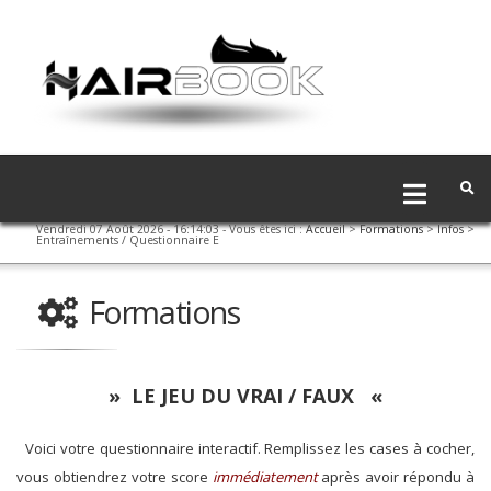
Vendredi 07 Août 2026 - 16:14:04
- Vous êtes ici :
Accueil
>
Formations
>
Infos
>
Entraînements / Questionnaire E
Formations
» LE JEU DU VRAI / FAUX «
Voici votre questionnaire interactif. Remplissez les cases à cocher,
vous obtiendrez votre score
immédiatement
après avoir répondu à