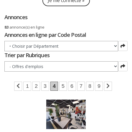
Je me connecte »
Annonces
83
annonce(s) en ligne
Annonces en ligne par Code Postal
Trier par Rubriques
1
2
3
4
5
6
7
8
9