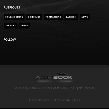
RUBRIQUES
FOURNISSEURS
COIFFEURS
FORMATIONS
FASHION
NEWS
SERVICES
LOGIN
FOLLOW
©
Hairbook.com
V.8.1 | Since 2000 > 2026 | All Rights Reserved
Crédits Photos
Mentions Légales