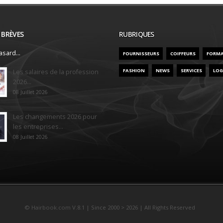
/ BRÈVES
RUBRIQUES
sard...
FOURNISSEURS
COIFFEURS
FORM
FASHION
NEWS
SERVICES
LOG
Les salaires de la profession
2026...
08 Juillet 2026
Les changements 2026 pour
les entreprises...
08 Juillet 2026
©
Hairbook.com
V.8.1 | Since 2000 > 2026 | All Rights Reserved