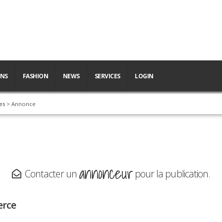
ONS
FASHION
NEWS
SERVICES
LOGIN
es
> Annonce
annonceur
Contacter un
pour la publication.
erce