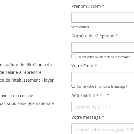
Prénom / Nom *
votre contact
Numéro de téléphone *
Cacher votre Numéro dans le message ?
e coiffure de 58m2 au total
Votre Email *
de salarié à reprendre
ce de l’établissement - loyer
Cacher votre Email dans le message ?
r
Anti-spam 3 + 1 = *
 avec coin cuisine
 pas sous enseigne nationale
Votre message *