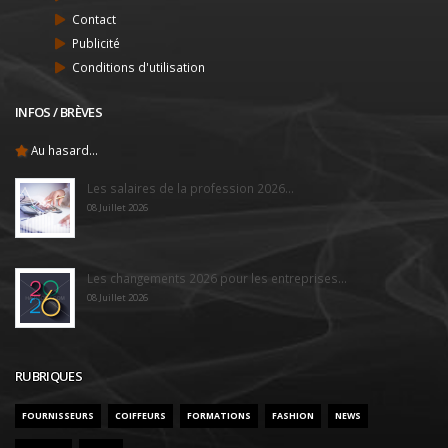
Contact
Publicité
Conditions d'utilisation
INFOS / BRÈVES
Au hasard...
Les salaires de la profession 2026...
08 Juillet 2026
Les changements 2026 pour les entreprises...
08 Juillet 2026
RUBRIQUES
FOURNISSEURS
COIFFEURS
FORMATIONS
FASHION
NEWS