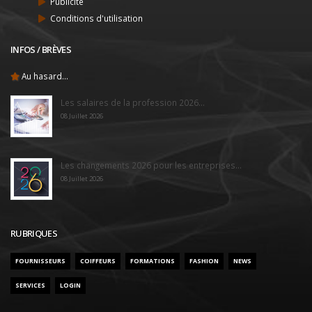
Publicité
Conditions d'utilisation
INFOS / BRÈVES
Au hasard...
Les salaires de la profession 2026...
08 Juillet 2026
Les changements 2026 pour les entreprises...
08 Juillet 2026
RUBRIQUES
FOURNISSEURS
COIFFEURS
FORMATIONS
FASHION
NEWS
SERVICES
LOGIN