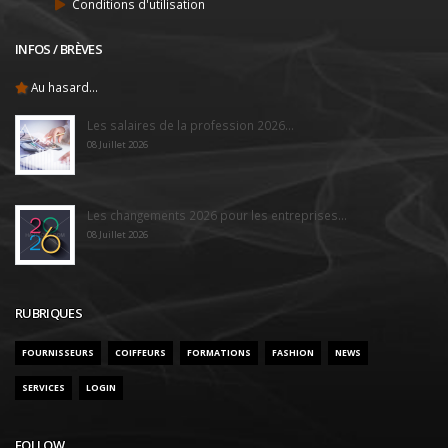
Conditions d'utilisation
INFOS / BRÈVES
Au hasard...
Les salaires de la profession 2026...
08 Juillet 2026
Les changements 2026 pour les entreprises...
08 Juillet 2026
RUBRIQUES
FOURNISSEURS
COIFFEURS
FORMATIONS
FASHION
NEWS
SERVICES
LOGIN
FOLLOW