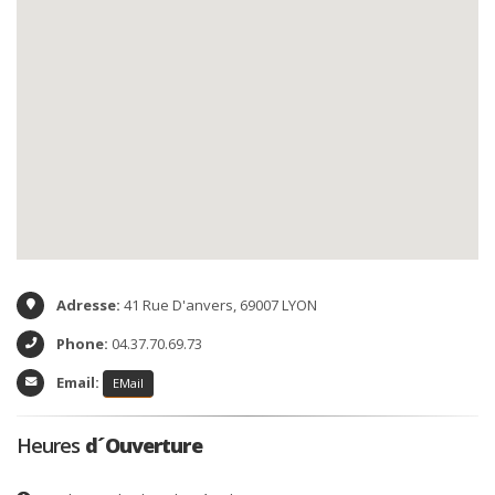
Adresse:
41 Rue D'anvers
,
69007 LYON
Phone:
04.37.70.69.73
Email:
EMail
Heures
d´Ouverture