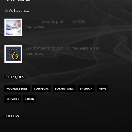
Au hasard...
Les salaires de la profession 2026...
08 Juillet 2026
Les changements 2026 pour les entreprises...
08 Juillet 2026
RUBRIQUES
FOURNISSEURS
COIFFEURS
FORMATIONS
FASHION
NEWS
SERVICES
LOGIN
FOLLOW