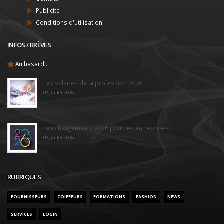
Publicité
Conditions d'utilisation
INFOS / BRÈVES
Au hasard...
Les salaires de la profession 2026...
08 Juillet 2026
Les changements 2026 pour les entreprises...
08 Juillet 2026
RUBRIQUES
FOURNISSEURS
COIFFEURS
FORMATIONS
FASHION
NEWS
SERVICES
LOGIN