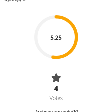
Styliste(s) :
Nc
5.25
4
Votes
Je donne une note/10