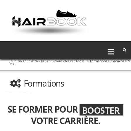
Jeudi 06 Août 2026 - 18:04:15
- Vous êtes ici :
Accueil
>
Formations
>
Examens
>
M
M.C.
Formations
SE FORMER POUR
BOOSTER
VOTRE CARRIÈRE.