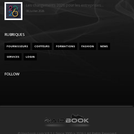
Les changements 2026 pour les entreprises...
08 Juillet 2026
RUBRIQUES
FOURNISSEURS
COIFFEURS
FORMATIONS
FASHION
NEWS
SERVICES
LOGIN
FOLLOW
©
Hairbook.com
V.8.1 | Since 2000 > 2026 | All Rights Reserved