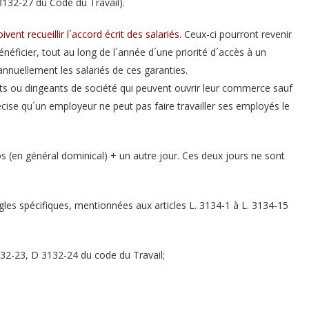
 3132-27 du Code du Travail).
vent recueillir l´accord écrit des salariés
. Ceux-ci pourront revenir
néficier, tout au long de l´année d´une priorité d´accès à un
nnuellement les salariés de ces garanties.
ts ou dirigeants de société qui peuvent ouvrir leur commerce sauf
récise qu´un employeur ne peut pas faire travailler ses employés le
(en général dominical) + un autre jour. Ces deux jours ne sont
ègles spécifiques, mentionnées
aux articles L. 3134-1 à L. 3134-15
132-23, D 3132-24 du code du Travail;