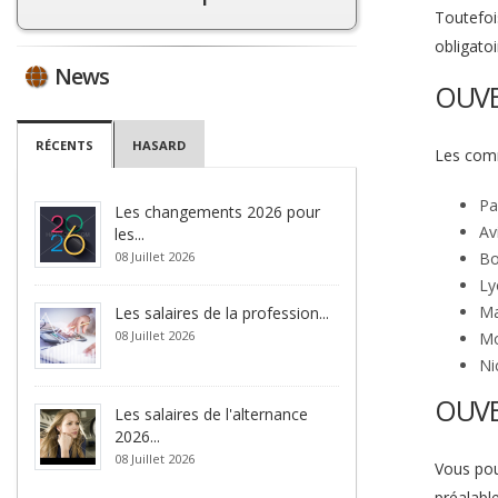
Toutefoi
obligato
News
OUVE
RÉCENTS
HASARD
Les comm
Pa
Les changements 2026 pour
Av
les...
08 Juillet 2026
Bo
Ly
Ma
Les salaires de la profession...
08 Juillet 2026
Mo
Nic
OUVE
Les salaires de l'alternance
2026...
08 Juillet 2026
Vous pou
préalable