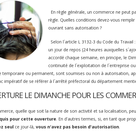
En règle générale, un commerce ne peut pas 
règle. Quelles conditions devez-vous rempl
ouvrant sans autorisation ?
Selon l´article L 3132-3 du Code du Travail :
un jour de repos (24 heures auxquelles s´ajo
accordé chaque semaine, en principe, le Dima
continuité de l´exploitation de l´entreprise o
e temporaire ou permanent, sont soumises ou non à autorisation, appli
onc impératif de se référer à l´arrêté préfectoral du département ment
RTURE LE DIMANCHE POUR LES COMMERC
rce, quelle que soit la nature de son activité et sa localisation, pe
equis pour cette ouverture
. En d'autres termes, si, en tant que p
ez seul
ce jour-là,
vous n'avez pas besoin d'autorisation
.