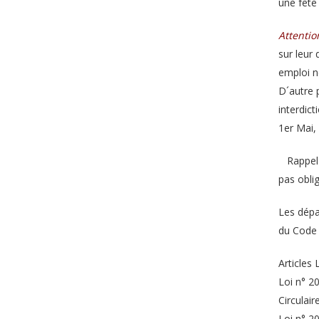
une fête
Attentio
sur leur
emploi n
D´autre 
interdic
1er Mai,
Rappel :
pas obli
Les dépa
du Code d
Articles
Loi n° 2
Circulai
Loi n° 2