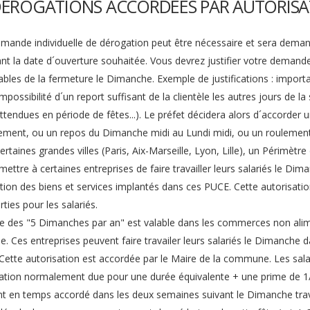
DÉROGATIONS ACCORDÉES PAR AUTORISA
nde individuelle de dérogation peut être nécessaire et sera demandé
nt la date d´ouverture souhaitée. Vous devrez justifier votre demande
ables de la fermeture le Dimanche. Exemple de justifications : importan
mpossibilité d´un report suffisant de la clientèle les autres jours de 
ttendues en période de fêtes...). Le préfet décidera alors d´accorder u
sement, ou un repos du Dimanche midi au Lundi midi, ou un roulement 
taines grandes villes (Paris, Aix-Marseille, Lyon, Lille), un Périm
ettre à certaines entreprises de faire travailler leurs salariés le Di
ition des biens et services implantés dans ces PUCE. Cette autorisati
ties pour les salariés.
 des "5 Dimanches par an" est valable dans les commerces non ali
. Ces entreprises peuvent faire travailer leurs salariés le Dimanche 
. Cette autorisation est accordée par le Maire de la commune. Les sa
tion normalement due pour une durée équivalente + une prime de 1/
nt en temps accordé dans les deux semaines suivant le Dimanche trav