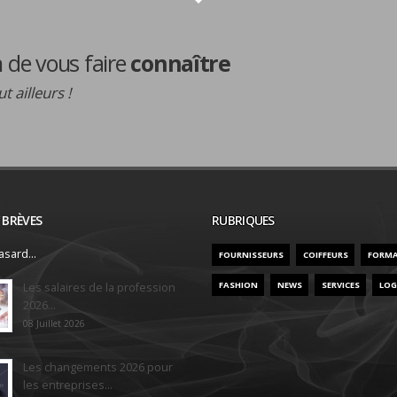
de vous faire
connaître
t ailleurs !
/ BRÈVES
RUBRIQUES
sard...
FOURNISSEURS
COIFFEURS
FORM
FASHION
NEWS
SERVICES
LOG
Les salaires de la profession
2026...
08 Juillet 2026
Les changements 2026 pour
les entreprises...