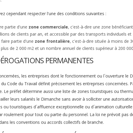
ez cependant respecter l'une des conditions suivantes :
ire partie d'une
zone commerciale
, c'est-à-dire une zone bénéficia
llions de clients par an, et accessible par des transports individuels et c
 faire partie d'une
zone frontalière
, c'est-à-dire située à moins de
 plus de 2 000 m2 et un nombre annuel de clients supérieur à 200 000
DÉROGATIONS PERMANENTES
cernées, les entreprises dont le fonctionnement ou l´ouverture le Di
 du Code du Travail définit précisement les entreprises concernées. Pa
ste. Le préfet détermine aussi une liste de zones touristiques ou therm
availler leurs salariés le Dimanche sans avoir à solliciter une autori
s ou touristiques d´affluence exceptionnelle ou d´animation culture
r roulement pour tout ou partie du personnel. La loi ne prévoit pas de 
dans les conventions ou accords collectifs de branche.