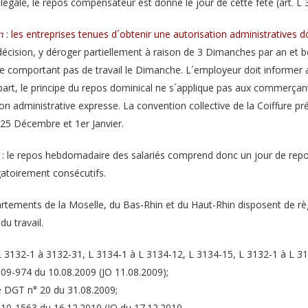
 légale, le repos compensateur est donné le jour de cette fête (art. L
n
: les entreprises tenues d´obtenir une autorisation administratives doi
 décision, y déroger partiellement à raison de 3 Dimanches par an et bé
e comportant pas de travail le Dimanche. L´employeur doit informer a
part, le principe du repos dominical ne s´applique pas aux commerçan
tion administrative expresse. La convention collective de la Coiffure p
 25 Décembre et 1er Janvier.
 le repos hebdomadaire des salariés comprend donc un jour de repos 
gatoirement consécutifs.
rtements de la Moselle, du Bas-Rhin et du Haut-Rhin disposent de r
u travail.
 L 3132-1 à 3132-31, L 3134-1 à L 3134-12, L 3134-15, L 3132-1 à L 3
009-974 du 10.08.2009 (JO 11.08.2009);
re DGT n° 20 du 31.08.2009;
010-1563 du 16.12.2010 (JO du 17.12.2010.