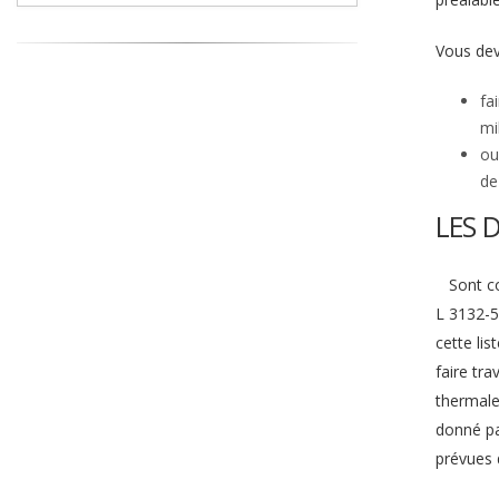
Vous dev
fa
mi
ou
de
LES 
Sont con
L 3132-5
cette li
faire tr
thermale
donné pa
prévues 