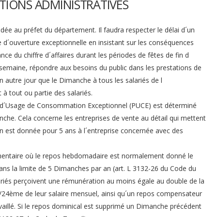
TIONS ADMINISTRATIVES
e au préfet du département. Il faudra respecter le délai d´un
 d´ouverture exceptionnelle en insistant sur les conséquences
ce du chiffre d´affaires durant les périodes de fêtes de fin d
la semaine, répondre aux besoins du public dans les prestations de
n autre jour que le Dimanche à tous les salariés de l
à tout ou partie des salariés.
ètre d´Usage de Consommation Exceptionnel (PUCE) est déterminé
manche. Cela concerne les entreprises de vente au détail qui mettent
on est donnée pour 5 ans à l´entreprise concernée avec des
mentaire où le repos hebdomadaire est normalement donné le
dans la limite de 5 Dimanches par an (art. L 3132-26 du Code du
lariés perçoivent une rémunération au moins égale au double de la
24ème de leur salaire mensuel, ainsi qu´un repos compensateur
aillé. Si le repos dominical est supprimé un Dimanche précédent