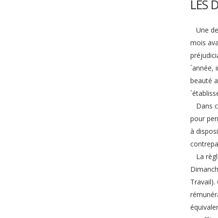
LES 
Une dema
mois ava
préjudici
´année, i
beauté a
´établis
Dans cer
pour perm
à dispos
contrepar
La règle
Dimanche
Travail)
rémunéra
équivale