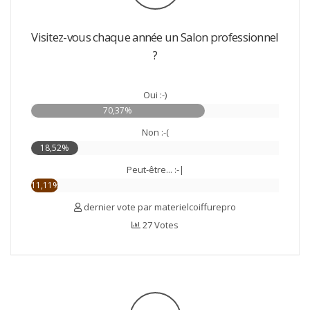
Visitez-vous chaque année un Salon professionnel
?
Oui :-)
70,37%
Non :-(
18,52%
Peut-être... :-|
11,11%
dernier vote par materielcoiffurepro
27 Votes