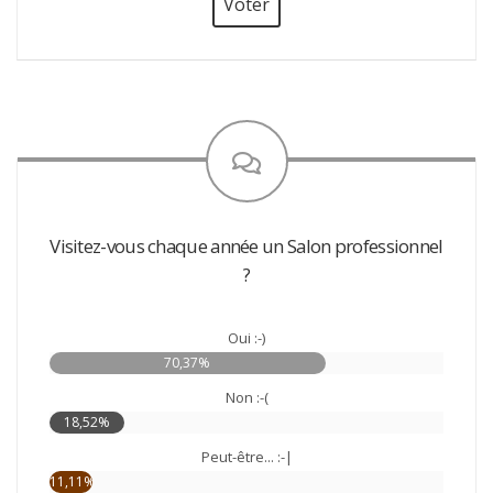
Voter
Visitez-vous chaque année un Salon professionnel
?
Oui :-)
70,37%
Non :-(
18,52%
Peut-être... :-|
11,11%