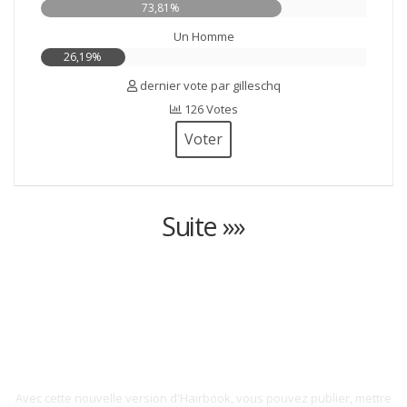
73,81%
Un Homme
26,19%
dernier vote par gilleschq
126 Votes
Voter
Suite »»
Prenez le contrôle !
Avec cette nouvelle version d'Hairbook, vous pouvez publier, mettre