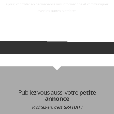
à jour, contrôler en permanence vos informations et communiquer
avec les autres Membres
Rejoignez-les
Publiez vous aussi votre
petite
annonce
Profitez-en, c'est
GRATUIT
!