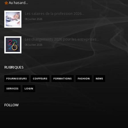
Au hasard...
Les salaires de la profession 2026...
08 Juillet 2026
Les changements 2026 pour les entreprises...
08 Juillet 2026
RUBRIQUES
FOURNISSEURS
COIFFEURS
FORMATIONS
FASHION
NEWS
SERVICES
LOGIN
FOLLOW