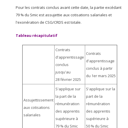
Pour les contrats conclus avant cette date, la partie excédant
79 % du Smic est assujettie aux cotisations salariales et
l'exonération de CSG/CRDS est totale.
Tableau récapitulatif
Contrats
Contrats
d'apprentissage
d'apprentissage
conclus
conclus à partir
jusqu'au
du 1er mars 2025
28 février 2025
S'applique sur
S'applique sur la
la part de la
part de la
Assujettissement
rémunération
rémunération
aux cotisations
des apprentis
des apprentis
salariales
supérieure à
supérieure à
79 % du Smic
50 % du Smic