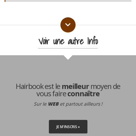
Voir une autre Info
Hairbook est le
meilleur
moyen de
vous faire
connaître
Sur le
WEB
et partout ailleurs !
JE M'INSCRIS »