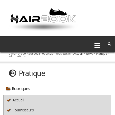
Dimanche 09 Août 2026 - 09:27:20
- Vous êtes ici :
Accueil
>
News
>
Pratique
>
Informations
Pratique
Rubriques
Accueil
Fournisseurs